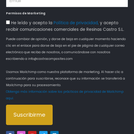
Permisos de Marketing
Aceptación
He leído y acepto la
Política de privacidad,
y acepto
Política
recibir comunicaciones comerciales de Resinas Castro S.L.
de
Puede cambiar de opinión, y darse de baja en cualquier momento haciendo
Privacidad
clic en el enlace para darse de baja en el pie de página de cualquier correo
electrónico que reciba de nosotros, o comunicándose con nosotros
escribiendo a info@castrocomposites.com
Usamos Mailchimp como nuestra plataforma de marketing. Al hacer clic a
continuación para suscribirse, reconoce que su información se transferirá a
Mailchimp para su procesamiento.
Obtenga más información sobre las prácticas de privacidad de Mailchimp
aquí.
Suscribirme
Alternative:
F
I
Y
T
L