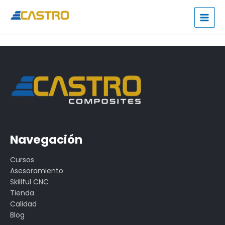
Ir
al
contenido
Navegación
Cursos
Asesoramiento
Skillful CNC
Tienda
Calidad
Blog