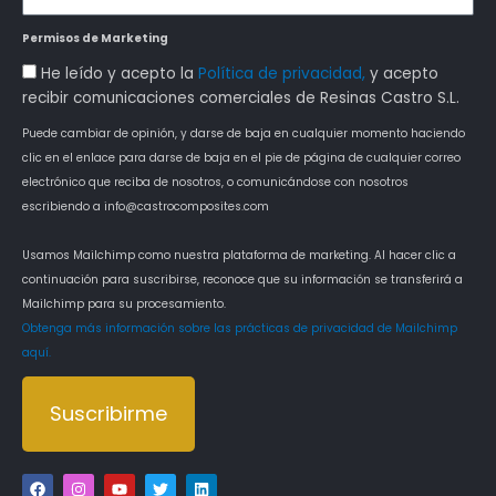
Permisos de Marketing
Aceptación
He leído y acepto la
Política de privacidad,
y acepto
Política
recibir comunicaciones comerciales de Resinas Castro S.L.
de
Puede cambiar de opinión, y darse de baja en cualquier momento haciendo
Privacidad
clic en el enlace para darse de baja en el pie de página de cualquier correo
electrónico que reciba de nosotros, o comunicándose con nosotros
escribiendo a info@castrocomposites.com
Usamos Mailchimp como nuestra plataforma de marketing. Al hacer clic a
continuación para suscribirse, reconoce que su información se transferirá a
Mailchimp para su procesamiento.
Obtenga más información sobre las prácticas de privacidad de Mailchimp
aquí.
Suscribirme
Alternative:
F
I
Y
T
L